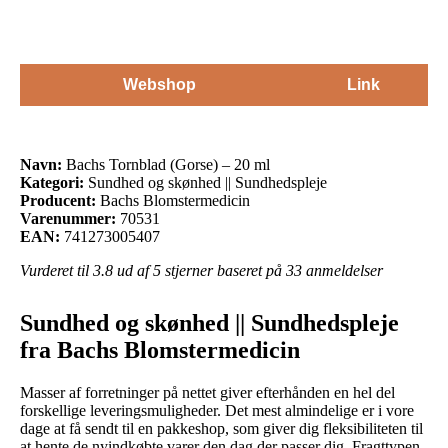
Webshop
Link
Navn:
Bachs Tornblad (Gorse) – 20 ml
Kategori:
Sundhed og skønhed || Sundhedspleje
Producent:
Bachs Blomstermedicin
Varenummer:
70531
EAN:
741273005407
Vurderet til
3.8
ud af 5 stjerner baseret på
33
anmeldelser
Sundhed og skønhed || Sundhedspleje
fra Bachs Blomstermedicin
Masser af forretninger på nettet giver efterhånden en hel del
forskellige leveringsmuligheder. Det mest almindelige er i vore
dage at få sendt til en pakkeshop, som giver dig fleksibiliteten til
at hente de nyindkøbte varer den dag der passer dig. Fragttypen