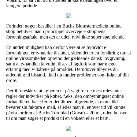
ViaBill, for så vidt du tilstræber at klare betalingen over en
længere periode.
Forinden nogen bestiller i en Bachs Blomstermedicin online
shop behøver man i princippet overveje e-shoppens
forretningsaftale, men det er uden tvivl ikke super spændende.
En anden mulighed kan derfor være at se hvorvidt e-
forretningen er e-mærke tilsluttet, siden det er en forsikring om at
online virksomheden opretholder gældende dansk lovgivning,
samt at e-handlen jævnligt tilses af fagfolk som har meget
erfaring med vilkårene på området. Derudover tilbydes du
anledning til bistand, ifald du møder problemer som følge af din
ordre.
Dertil foreslår vi at køberen er på vagt for de mest relevante
regler der indvirker på købet, f.eks. den ombytningsret online
forhandleren har. Her er det tilmed afgørende, at man altid
bevarer sin faktura e-mail, således man til enhver tid vil kunne
påvise ordren af Bachs Tornblad (Gorse) – 20 ml, uden hensyn
til om man søger et produkt til en voksen eller et barn.