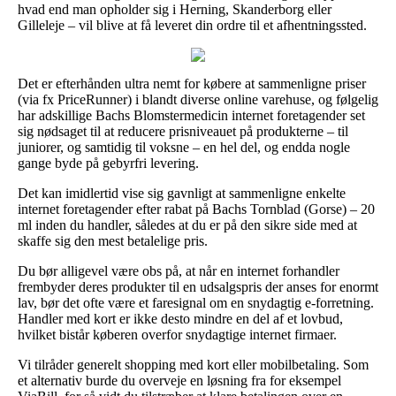
hvad end man opholder sig i Herning, Skanderborg eller
Gilleleje – vil blive at få leveret din ordre til et afhentningssted.
Det er efterhånden ultra nemt for købere at sammenligne priser
(via fx PriceRunner) i blandt diverse online varehuse, og følgelig
har adskillige Bachs Blomstermedicin internet foretagender set
sig nødsaget til at reducere prisniveauet på produkterne – til
juniorer, og samtidig til voksne – en hel del, og endda nogle
gange byde på gebyrfri levering.
Det kan imidlertid vise sig gavnligt at sammenligne enkelte
internet foretagender efter rabat på Bachs Tornblad (Gorse) – 20
ml inden du handler, således at du er på den sikre side med at
skaffe sig den mest betalelige pris.
Du bør alligevel være obs på, at når en internet forhandler
frembyder deres produkter til en udsalgspris der anses for enormt
lav, bør det ofte være et faresignal om en snydagtig e-forretning.
Handler med kort er ikke desto mindre en del af et lovbud,
hvilket bistår køberen overfor snydagtige internet firmaer.
Vi tilråder generelt shopping med kort eller mobilbetaling. Som
et alternativ burde du overveje en løsning fra for eksempel