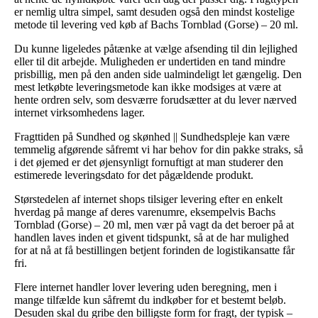
er nemlig ultra simpel, samt desuden også den mindst kostelige
metode til levering ved køb af Bachs Tornblad (Gorse) – 20 ml.
Du kunne ligeledes påtænke at vælge afsending til din lejlighed
eller til dit arbejde. Muligheden er undertiden en tand mindre
prisbillig, men på den anden side ualmindeligt let gængelig. Den
mest letkøbte leveringsmetode kan ikke modsiges at være at
hente ordren selv, som desværre forudsætter at du lever nærved
internet virksomhedens lager.
Fragttiden på Sundhed og skønhed || Sundhedspleje kan være
temmelig afgørende såfremt vi har behov for din pakke straks, så
i det øjemed er det øjensynligt fornuftigt at man studerer den
estimerede leveringsdato for det pågældende produkt.
Størstedelen af internet shops tilsiger levering efter en enkelt
hverdag på mange af deres varenumre, eksempelvis Bachs
Tornblad (Gorse) – 20 ml, men vær på vagt da det beroer på at
handlen laves inden et givent tidspunkt, så at de har mulighed
for at nå at få bestillingen betjent forinden de logistikansatte får
fri.
Flere internet handler lover levering uden beregning, men i
mange tilfælde kun såfremt du indkøber for et bestemt beløb.
Desuden skal du gribe den billigste form for fragt, der typisk –