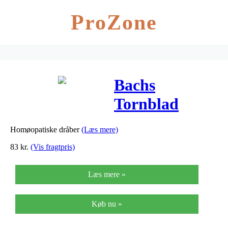
ProZone
Bachs
Tornblad
(Gorse) – 20
Homøopatiske dråber
(Læs mere)
ml
83
kr.
(Vis fragtpris)
Læs mere »
Køb nu »