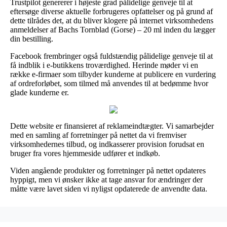
Trustpilot genererer i højeste grad pålidelige genveje til at
eftersøge diverse aktuelle forbrugeres opfattelser og på grund af
dette tilrådes det, at du bliver klogere på internet virksomhedens
anmeldelser af Bachs Tornblad (Gorse) – 20 ml inden du lægger
din bestilling.
Facebook frembringer også fuldstændig pålidelige genveje til at
få indblik i e-butikkens troværdighed. Herinde møder vi en
række e-firmaer som tilbyder kunderne at publicere en vurdering
af ordreforløbet, som tilmed må anvendes til at bedømme hvor
glade kunderne er.
Dette website er finansieret af reklameindtægter. Vi samarbejder
med en samling af forretninger på nettet da vi fremviser
virksomhedernes tilbud, og indkasserer provision forudsat en
bruger fra vores hjemmeside udfører et indkøb.
Viden angående produkter og forretninger på nettet opdateres
hyppigt, men vi ønsker ikke at tage ansvar for ændringer der
måtte være lavet siden vi nyligst opdaterede de anvendte data.