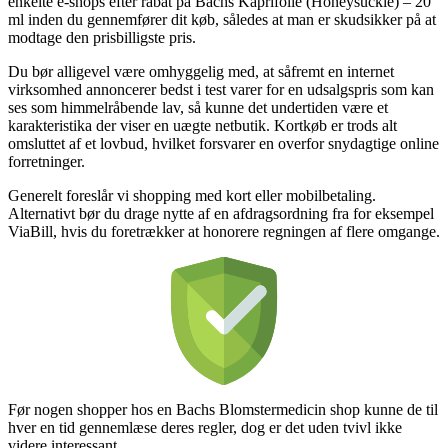
enkelte e-shops efter rabat på Bachs Kaprifolie (Honeysuckle) – 20
ml inden du gennemfører dit køb, således at man er skudsikker på at
modtage den prisbilligste pris.
Du bør alligevel være omhyggelig med, at såfremt en internet
virksomhed annoncerer bedst i test varer for en udsalgspris som kan
ses som himmelråbende lav, så kunne det undertiden være et
karakteristika der viser en uægte netbutik. Kortkøb er trods alt
omsluttet af et lovbud, hvilket forsvarer en overfor snydagtige online
forretninger.
Generelt foreslår vi shopping med kort eller mobilbetaling.
Alternativt bør du drage nytte af en afdragsordning fra for eksempel
ViaBill, hvis du foretrækker at honorere regningen af flere omgange.
Før nogen shopper hos en Bachs Blomstermedicin shop kunne de til
hver en tid gennemlæse deres regler, dog er det uden tvivl ikke
videre interessant.