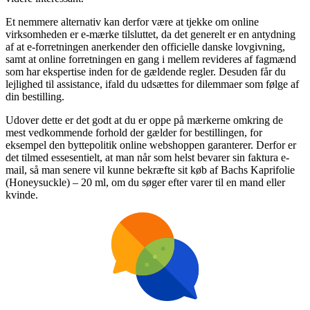
Et nemmere alternativ kan derfor være at tjekke om online
virksomheden er e-mærke tilsluttet, da det generelt er en antydning
af at e-forretningen anerkender den officielle danske lovgivning,
samt at online forretningen en gang i mellem revideres af fagmænd
som har ekspertise inden for de gældende regler. Desuden får du
lejlighed til assistance, ifald du udsættes for dilemmaer som følge af
din bestilling.
Udover dette er det godt at du er oppe på mærkerne omkring de
mest vedkommende forhold der gælder for bestillingen, for
eksempel den byttepolitik online webshoppen garanterer. Derfor er
det tilmed essesentielt, at man når som helst bevarer sin faktura e-
mail, så man senere vil kunne bekræfte sit køb af Bachs Kaprifolie
(Honeysuckle) – 20 ml, om du søger efter varer til en mand eller
kvinde.