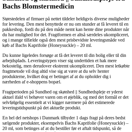
Bachs Blomstermedicin
Størstedelen af firmaer på nettet tildeler heldigvis diverse muligheder
for levering. Den mest benyttede er nu om stunder at få leveret til en
pakkeshop, fordi du på den måde nemt kan hente dine produkter når
du har mulighed for det. Fragtformen er altså særdeles ukompliceret,
og i mange tilfælde også den mest prisbevidste leveringsmåde ved
køb af Bachs Kaprifolie (Honeysuckle) – 20 ml.
Du kunne ligeledes forsøge at få det leveret til din bolig eller til din
arbejdsplads. Leveringstypen viser sig undertiden et hak mere
bekostelig, men derudover ekstremt ukompliceret. Den mest letkøbte
fragtmetode vil dog altid vise sig at være at du selv henter
produkterne, hvilket dog er betinget af at du opholder dig i
nærheden af e-shoppens bopæl.
Fragtperioden på Sundhed og skønhed || Sundhedspleje er yderst
aktuel ifald vi behøver varen om et øjeblik, og med det formål er det
selvfølgelig essentielt at vi kigger nærmere på det estimerede
leveringstidspunkt på det aktuelle produkt.
En hel del netshops i Danmark tilbyder 1 dags fragt på deres bedst
sælgende produkter, eksempelvis Bachs Kaprifolie (Honeysuckle) –
20 ml, som betinges af at du bestiller før et aftalt tidspunkt, så de