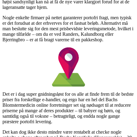
højst sandsynligt kan nå at få de nye varer klargjort forud for at de
lageransatte tager hjem.
Nogle enkelte firmaer på nettet garanterer portofri fragt, men typisk
er det forudsat at der erhverves for et fastsat beløb. Alternativt må
man beslutte sig for den mest prisbevidste leveringsmetode, hvilket i
mange tilfælde – om du er ved Randers, Kalundborg eller
Bjerringbro – er at få bragt varerne til en pakkeshop.
Det er i dag super gnidningsløst for os alle at finde frem til de bedste
priser fra forskellige e-handler, og ergo har en hel del Bachs
Blomstermedicin online forretninger set sig nødsaget til at reducere
priserne på mange af deres produkter – til babyer og børn, og
samtidig også til voksne – betragteligt, og endda nogle gange
præstere portofri levering.
Det kan dog ikke desto mindre være rentabelt at checke nogle