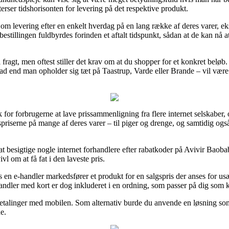
erser tidshorisonten for levering på det respektive produkt.
te om levering efter en enkelt hverdag på en lang række af deres vare
estillingen fuldbyrdes forinden et aftalt tidspunkt, sådan at de kan nå a
fri fragt, men oftest stiller det krav om at du shopper for et konkret bel
d end man opholder sig tæt på Taastrup, Varde eller Brande – vil være at 
 for forbrugerne at lave prissammenligning fra flere internet selskaber, 
lgspriserne på mange af deres varer – til piger og drenge, og samtidig og
t at besigtige nogle internet forhandlere efter rabatkoder på Avivir B
vl om at få fat i den laveste pris.
n e-handler markedsfører et produkt for en salgspris der anses for usæ
andler med kort er dog inkluderet i en ordning, som passer på dig som k
 betalinger med mobilen. Som alternativ burde du anvende en løsning so
e.