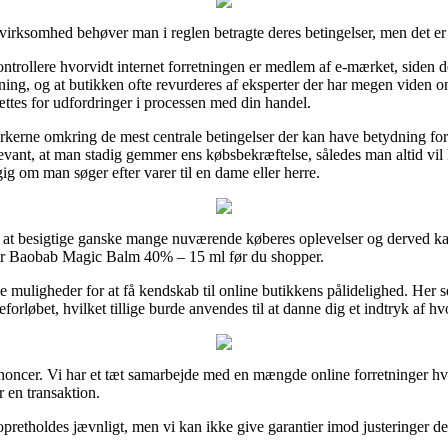
e virksomhed behøver man i reglen betragte deres betingelser, men det e
ollere hvorvidt internet forretningen er medlem af e-mærket, siden det
ing, og at butikken ofte revurderes af eksperter der har megen viden o
ttes for udfordringer i processen med din handel.
rkerne omkring de mest centrale betingelser der kan have betydning for h
evant, at man stadig gemmer ens købsbekræftelse, således man altid vil k
om man søger efter varer til en dame eller herre.
til at besigtige ganske mange nuværende køberes oplevelser og derved kan
vir Baobab Magic Balm 40% – 15 ml før du shopper.
e muligheder for at få kendskab til online butikkens pålidelighed. Her se
forløbet, hvilket tillige burde anvendes til at danne dig et indtryk af h
noncer. Vi har et tæt samarbejde med en mængde online forretninger hv
r en transaktion.
retholdes jævnligt, men vi kan ikke give garantier imod justeringer der