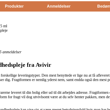
Produkter
Anmeldelser
Bedøm
5 ml
pleje
5
anmeldelser
hedspleje fra Avivir
f forskellige leveringstyper. Den mest benyttede er lige nu at få afleve
ser dig. Fragtformen er nemlig yderst nem, samt endda også den mest p
rerne leveret til din bolig eller ud til dit arbejdes adresse. Fragtform
rm for fragt vil dog utvivlsomt være at du selv henter pakken, men de
ndhedspleje kan vise sig at være meget betydningsfuld hvis man har beh