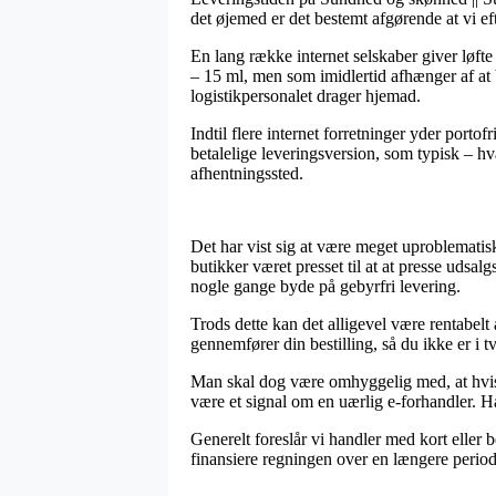
det øjemed er det bestemt afgørende at vi eft
En lang række internet selskaber giver løf
– 15 ml, men som imidlertid afhænger af at b
logistikpersonalet drager hjemad.
Indtil flere internet forretninger yder porto
betalelige leveringsversion, som typisk – hva
afhentningssted.
Det har vist sig at være meget uproblematisk
butikker været presset til at at presse udsa
nogle gange byde på gebyrfri levering.
Trods dette kan det alligevel være rentabel
gennemfører din bestilling, så du ikke er i tvi
Man skal dog være omhyggelig med, at hvis e
være et signal om en uærlig e-forhandler. H
Generelt foreslår vi handler med kort eller
finansiere regningen over en længere period