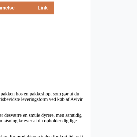
melse
Link
ret pakken hos en pakkeshop, som gør at du
risbevidste leveringsform ved køb af Avivir
en er desværre en smule dyrere, men samtidig
n løsning kræver at du opholder dig lige
ov for produkterne inden for kort tid, og i