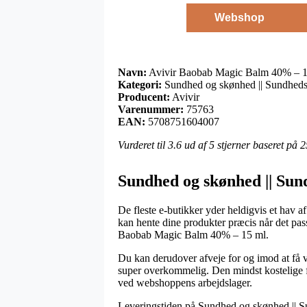
Webshop
Navn:
Avivir Baobab Magic Balm 40% – 1
Kategori:
Sundhed og skønhed || Sundheds
Producent:
Avivir
Varenummer:
75763
EAN:
5708751604007
Vurderet til
3.6
ud af 5 stjerner baseret på
2
Sundhed og skønhed || Sund
De fleste e-butikker yder heldigvis et hav a
kan hente dine produkter præcis når det pas
Baobab Magic Balm 40% – 15 ml.
Du kan derudover afveje for og imod at få va
super overkommelig. Den mindst kostelige fo
ved webshoppens arbejdslager.
Leveringstiden på Sundhed og skønhed || Su