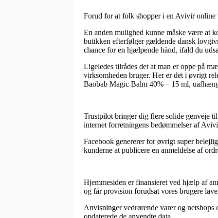
Forud for at folk shopper i en Avivir onlin
En anden mulighed kunne måske være at kontr
butikken efterfølger gældende dansk lovgivn
chance for en hjælpende hånd, ifald du udsæ
Ligeledes tilrådes det at man er oppe på mæ
virksomheden bruger. Her er det i øvrigt rel
Baobab Magic Balm 40% – 15 ml, uafhængig 
Trustpilot bringer dig flere solide genveje 
internet forretningens bedømmelser af Avi
Facebook genererer for øvrigt super belejlig
kunderne at publicere en anmeldelse af ordre
Hjemmesiden er finansieret ved hjælp af an
og får provision forudsat vores brugere lave
Anvisninger vedrørende varer og netshops op
opdaterede de anvendte data.