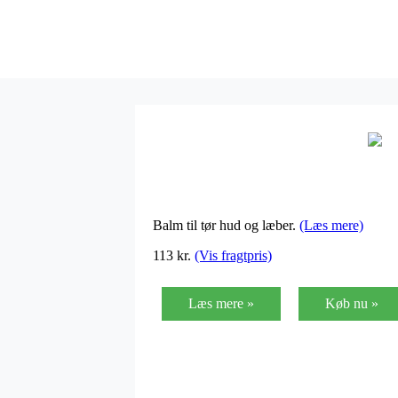
Balm til tør hud og læber.
(Læs mere)
113
kr.
(Vis fragtpris)
Læs mere »
Køb nu »