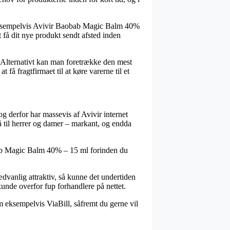
r, eksempelvis Avivir Baobab Magic Balm 40%
t få dit nye produkt sendt afsted inden
øb. Alternativt kan man foretrække den mest
få fragtfirmaet til at køre varerne til et
og derfor har massevis af Avivir internet
så til herrer og damer – markant, og endda
aobab Magic Balm 40% – 15 ml forinden du
dvanlig attraktiv, så kunne det undertiden
unde overfor fup forhandlere på nettet.
m eksempelvis ViaBill, såfremt du gerne vil