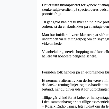
Det er ultra ukompliceret for købere at analys
sænke salgsværdien på specielt deres bedst i
portofri fragt.
Til gengæld kan det til hver en tid blive pr
ordren, så du er skudsikker på at antage den
Man bør imidlertid være klar over, at såfremt
undertiden være et fingerpeg om en snydagti
virksomheder.
Vi anbefaler generelt shopping med kort elle
hellere vil honorere pengene senere.
Forinden folk handler på en e-forhandler ku
Et nemmere alternativ kan derfor være at fi
de danske retningslinjer, og at e-handlen nu
bistand, når du bliver udsat for udfordringe
Tillige går vi ind for at køber er hensynstag
I den sammenhæng er det tillige essesentiel
– Rosa x Radio Times, ligegyldigt om du lede