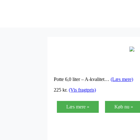
Potte 6,0 liter – A-kvalitet…
(Læs mere)
225
kr.
(Vis fragtpris)
Læs mere »
Køb nu »