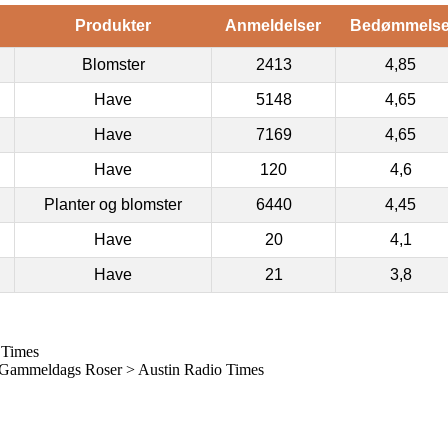
Produkter
Anmeldelser
Bedømmels
Blomster
2413
4,85
Have
5148
4,65
Have
7169
4,65
Have
120
4,6
Planter og blomster
6440
4,45
Have
20
4,1
Have
21
3,8
 Times
Gammeldags Roser > Austin Radio Times