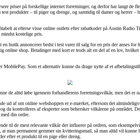
ere priser på forskellige internet forretninger, og derfor har langt de fles
 test produkter – til piger og drenge, og samtidig til damer og herrer 
ofitabelt at efterse visse online outlets efter rabatkoder på Austin Radi
 mindst kostelige pris.
 en butik annoncerer bedst i test varer til salg for en pris der anses for
g online shop. Betalinger med kort er trods alt en del af en lov, hvilke
r MobilePay. Som et alternativ kunne du drage nytte af et afbetalingstilb
nne de altid løbe igennem forhandlerens forretningsvilkår, men det er na
nde ud af om online webshoppen er e-mærket, eftersom det almindeligvis
 og da kontrolleres af eksperter som behersker vilkårene på området. Desu
r med din ordre.
ende til de mest relevante vilkår der influerer på ordren, som eksempelvi
t, at man permanent gemmer sin kvitteringsmail, så man altid vil kunne
r efter et produkt til en pige eller dreng.