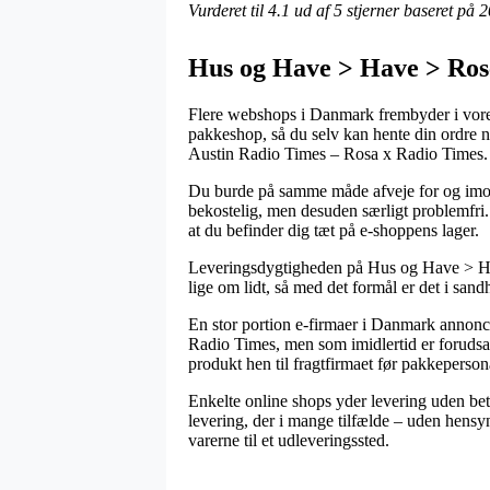
Vurderet til
4.1
ud af 5 stjerner baseret på
2
Hus og Have > Have > Ros
Flere webshops i Danmark frembyder i vore 
pakkeshop, så du selv kan hente din ordre nå
Austin Radio Times – Rosa x Radio Times.
Du burde på samme måde afveje for og imod a
bekostelig, men desuden særligt problemfri.
at du befinder dig tæt på e-shoppens lager.
Leveringsdygtigheden på Hus og Have > Ha
lige om lidt, så med det formål er det i sand
En stor portion e-firmaer i Danmark annonc
Radio Times, men som imidlertid er forudsat 
produkt hen til fragtfirmaet før pakkepersona
Enkelte online shops yder levering uden beta
levering, der i mange tilfælde – uden hensy
varerne til et udleveringssted.