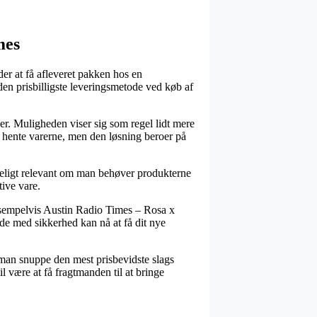
mes
r at få afleveret pakken hos en
den prisbilligste leveringsmetode ved køb af
er. Muligheden viser sig som regel lidt mere
t hente varerne, men den løsning beroer på
ligt relevant om man behøver produkterne
tive vare.
ksempelvis Austin Radio Times – Rosa x
 de med sikkerhed kan nå at få dit nye
e man snuppe den mest prisbevidste slags
 være at få fragtmanden til at bringe