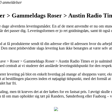
0
anmeldelser
er > Gammeldags Roser > Austin Radio Ti
dage alverdens leveringsmåder. En af de mest anvendte er nu om stunde
r det passer dig. Leveringsformen er jo ret gnidningsløs, samt tit også 
t få produkterne sendt til din adresse eller til adressen hvor du arbejd
 Den mest prisbevidste slags levering kan ikke benægtes at være selv a
ve > Roser > Gammeldags Roser > Austin Radio Times er jo ualminde
hed centralt at vi studerer det anslåede leveringstidspunkt for den respek
erer levering på blot en enkelt hverdag på mange af shoppens varer, e
at bestillingen placeres inden et nøjagtigt tidspunkt, med det formål at
let har fri.
ling, men tit kræves det at der købes for en fastsat pris. I øvrigt skull
n til om man opholder sig tæt på Randers, Sønderborg eller Faaborg – vil