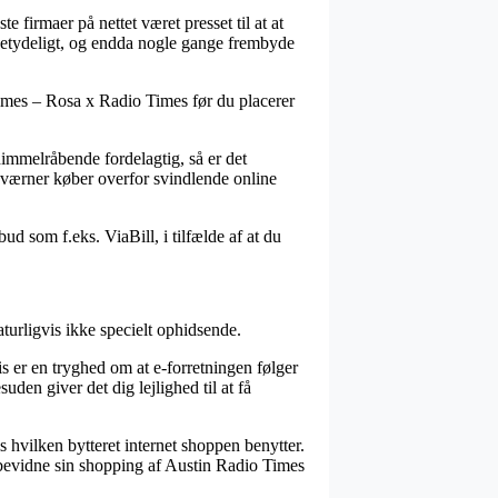
te firmaer på nettet været presset til at at
– betydeligt, og endda nogle gange frembyde
o Times – Rosa x Radio Times før du placerer
 himmelråbende fordelagtig, så er det
t værner køber overfor svindlende online
ud som f.eks. ViaBill, i tilfælde af at du
turligvis ikke specielt ophidsende.
 er en tryghed om at e-forretningen følger
den giver det dig lejlighed til at få
s hvilken bytteret internet shoppen benytter.
 bevidne sin shopping af Austin Radio Times