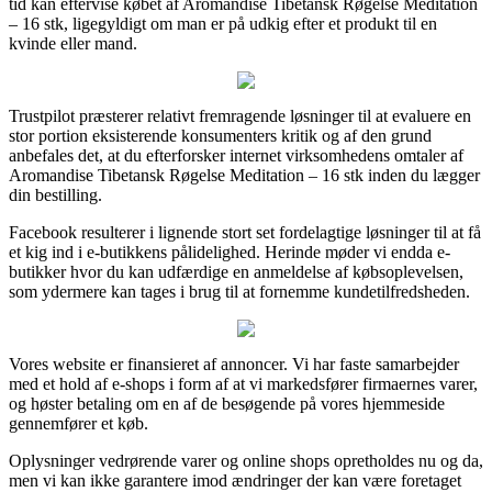
tid kan eftervise købet af Aromandise Tibetansk Røgelse Meditation
– 16 stk, ligegyldigt om man er på udkig efter et produkt til en
kvinde eller mand.
Trustpilot præsterer relativt fremragende løsninger til at evaluere en
stor portion eksisterende konsumenters kritik og af den grund
anbefales det, at du efterforsker internet virksomhedens omtaler af
Aromandise Tibetansk Røgelse Meditation – 16 stk inden du lægger
din bestilling.
Facebook resulterer i lignende stort set fordelagtige løsninger til at få
et kig ind i e-butikkens pålidelighed. Herinde møder vi endda e-
butikker hvor du kan udfærdige en anmeldelse af købsoplevelsen,
som ydermere kan tages i brug til at fornemme kundetilfredsheden.
Vores website er finansieret af annoncer. Vi har faste samarbejder
med et hold af e-shops i form af at vi markedsfører firmaernes varer,
og høster betaling om en af de besøgende på vores hjemmeside
gennemfører et køb.
Oplysninger vedrørende varer og online shops opretholdes nu og da,
men vi kan ikke garantere imod ændringer der kan være foretaget