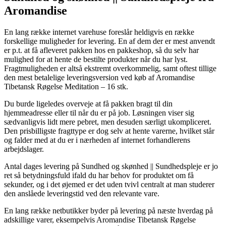
Aromandise
En lang række internet varehuse foreslår heldigvis en række
forskellige muligheder for levering. En af dem der er mest anvendt
er p.t. at få afleveret pakken hos en pakkeshop, så du selv har
mulighed for at hente de bestilte produkter når du har lyst.
Fragtmuligheden er altså ekstremt overkommelig, samt oftest tillige
den mest betalelige leveringsversion ved køb af Aromandise
Tibetansk Røgelse Meditation – 16 stk.
Du burde ligeledes overveje at få pakken bragt til din
hjemmeadresse eller til når du er på job. Løsningen viser sig
sædvanligvis lidt mere pebret, men desuden særligt ukompliceret.
Den prisbilligste fragttype er dog selv at hente varerne, hvilket står
og falder med at du er i nærheden af internet forhandlerens
arbejdslager.
Antal dages levering på Sundhed og skønhed || Sundhedspleje er jo
ret så betydningsfuld ifald du har behov for produktet om få
sekunder, og i det øjemed er det uden tvivl centralt at man studerer
den anslåede leveringstid ved den relevante vare.
En lang række netbutikker byder på levering på næste hverdag på
adskillige varer, eksempelvis Aromandise Tibetansk Røgelse