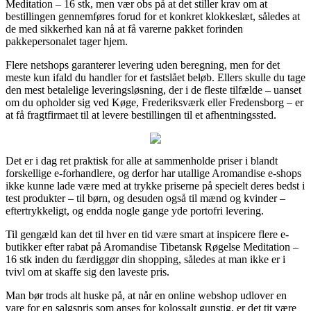
Meditation – 16 stk, men vær obs på at det stiller krav om at
bestillingen gennemføres forud for et konkret klokkeslæt, således at
de med sikkerhed kan nå at få varerne pakket forinden
pakkepersonalet tager hjem.
Flere netshops garanterer levering uden beregning, men for det
meste kun ifald du handler for et fastslået beløb. Ellers skulle du tage
den mest betalelige leveringsløsning, der i de fleste tilfælde – uanset
om du opholder sig ved Køge, Frederiksværk eller Fredensborg – er
at få fragtfirmaet til at levere bestillingen til et afhentningssted.
Det er i dag ret praktisk for alle at sammenholde priser i blandt
forskellige e-forhandlere, og derfor har utallige Aromandise e-shops
ikke kunne lade være med at trykke priserne på specielt deres bedst i
test produkter – til børn, og desuden også til mænd og kvinder –
eftertrykkeligt, og endda nogle gange yde portofri levering.
Til gengæld kan det til hver en tid være smart at inspicere flere e-
butikker efter rabat på Aromandise Tibetansk Røgelse Meditation –
16 stk inden du færdiggør din shopping, således at man ikke er i
tvivl om at skaffe sig den laveste pris.
Man bør trods alt huske på, at når en online webshop udlover en
vare for en salgspris som anses for kolossalt gunstig, er det tit være