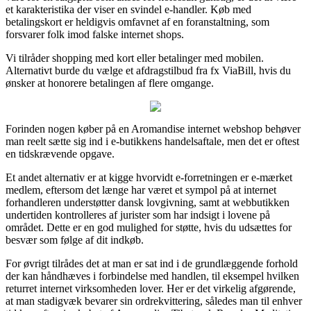
et karakteristika der viser en svindel e-handler. Køb med
betalingskort er heldigvis omfavnet af en foranstaltning, som
forsvarer folk imod falske internet shops.
Vi tilråder shopping med kort eller betalinger med mobilen.
Alternativt burde du vælge et afdragstilbud fra fx ViaBill, hvis du
ønsker at honorere betalingen af flere omgange.
Forinden nogen køber på en Aromandise internet webshop behøver
man reelt sætte sig ind i e-butikkens handelsaftale, men det er oftest
en tidskrævende opgave.
Et andet alternativ er at kigge hvorvidt e-forretningen er e-mærket
medlem, eftersom det længe har været et sympol på at internet
forhandleren understøtter dansk lovgivning, samt at webbutikken
undertiden kontrolleres af jurister som har indsigt i lovene på
området. Dette er en god mulighed for støtte, hvis du udsættes for
besvær som følge af dit indkøb.
For øvrigt tilrådes det at man er sat ind i de grundlæggende forhold
der kan håndhæves i forbindelse med handlen, til eksempel hvilken
returret internet virksomheden lover. Her er det virkelig afgørende,
at man stadigvæk bevarer sin ordrekvittering, således man til enhver